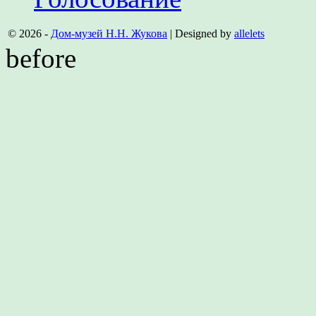
© 2026 -
Дом-музей Н.Н. Жукова
| Designed by
allelets
before