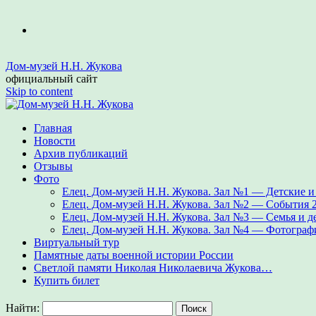
Дом-музей Н.Н. Жукова
официальный сайт
Skip to content
Главная
Новости
Архив публикаций
Отзывы
Фото
Елец. Дом-музей Н.Н. Жукова. Зал №1 — Детские 
Елец. Дом-музей Н.Н. Жукова. Зал №2 — События 2
Елец. Дом-музей Н.Н. Жукова. Зал №3 — Семья и д
Елец. Дом-музей Н.Н. Жукова. Зал №4 — Фотограф
Виртуальный тур
Памятные даты военной истории России
Светлой памяти Николая Николаевича Жукова…
Купить билет
Найти: