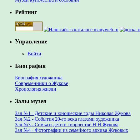
Рейтинг
Управление
Войти
Биография
Биография художника
Современники о Жукове
Хронология жизни
Залы музея
Зал №1 - Детские и юношеские годы Николая Жукова
Зал №2 - События 20-го века глазами художника
Зал №3 - Семья и дети в творчестве Н.Н.Жукова
Зал №4 - Фотографии из семейного архива Жуковых