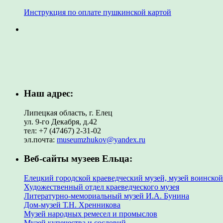
Инструкция по оплате пушкинской картой
Наш адрес:
Липецкая область, г. Елец
ул. 9-го Декабря, д.42
тел: +7 (47467) 2-31-02
эл.почта:
museumzhukov@yandex.ru
Веб-сайты музеев Ельца:
Елецкий городской краеведческий музей, музей воинской
Художественный отдел краеведческого музея
Литературно-мемориальный музей И.А. Бунина
Дом-музей Т.Н. Хренникова
Музей народных ремесел и промыслов
Музей купечества и сословий