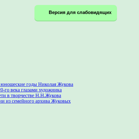
Версия для слабовидящих
и юношеские годы Николая Жукова
0-го века глазами художника
ети в творчестве Н.Н.Жукова
ии из семейного архива Жуковых