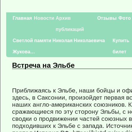
Главная
Новости
Архив
Отзывы
Фото
публикаций
Светлой памяти Николая Николаевича
Купить
Жукова…
билет
Встреча на Эльбе
Приближаясь к Эльбе, наши бойцы и оф
здесь, в Саксонии, произойдет первая в
наших англо-американских союзников. 
сражающиеся по эту сторону Эльбы, с 
сводки о продвижении частей союзных в
подходивших к Эльбе с запада. Источн