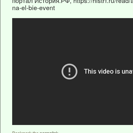
портал История.РФ, https://histrf.ru/read/a
na-el-bie-event
Bookmark the
permalink
.