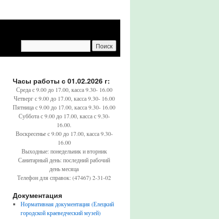
Часы работы с 01.02.2026 г:
Среда с 9.00 до 17.00, касса 9.30- 16.00
Четверг с 9.00 до 17.00, касса 9.30- 16.00
Пятница с 9.00 до 17.00, касса 9.30- 16.00
Суббота с 9.00 до 17.00, касса с 9.30-
16.00.
Воскресенье с 9.00 до 17.00, касса 9.30-
16.00
Выходные: понедельник и вторник
Санитарный день: последний рабочий
день месяца
Телефон для справок: (47467) 2-31-02
Документация
Нормативная документация (Елецкий
городской краеведческий музей)