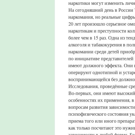
наркотики могут изменить личн
На сегодняшний день в России 
наркомания, но реальные цифры
20 лет произошло серьезное о
наркотикам и преступности коли
более чем в 15 раз. Одна из т
алкоголя и табакокурения в пол
наркомании среди детей приобр
по инициативе представителей 
имеют должного эффекта. Они н
оперируют однотипной и устар
воспринимающейся без должно
Исследования, проведённые ср
Во-первых, они имеют высокий
особенностях их применения, в
вопросам развития зависимости 
психофизического состояния ука
приема того или иного препара
как только посчитают это нужн
зависимости в любой форме. Бо