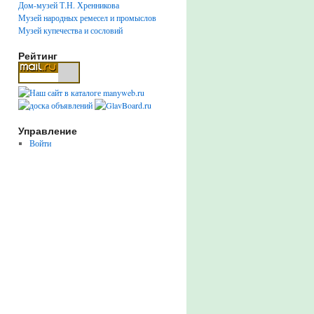
Дом-музей Т.Н. Хренникова
Музей народных ремесел и промыслов
Музей купечества и сословий
Рейтинг
Управление
Войти