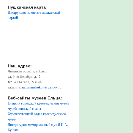
Пушкинская карта
Инструкция по оплате пушкинской
картой
Наш адрес:
Липецкая область, г. Елец
ул. 9-го Декабря, д.42
тел: +7 (47467) 2-31-02
эл.почта:
museumzhukov@yandex.ru
Веб-сайты музеев Ельца:
Елецкий городской краеведческий музей,
музей воинской славы
Художественный отдел краеведческого
музея
Литературно-мемориальный музей И.А.
Бунина