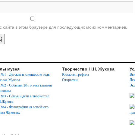
ес сайта в этом браузере для последующих моих комментариев.
лы музея
Творчество Н.Н. Жукова
Ус
 №1 - Детские и юношеские годы
Книжная графика
Вые
олая Жукова
Открытки
Лек
 №2 - События 20-го века глазами
Экс
ожника
 №3 - Семья и дети в творчестве
Н.Жукова
 №4 - Фотографии из семейного
ива Жуковых