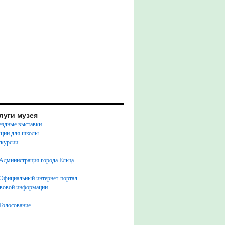
луги музея
здные выставки
ции для школы
курсии