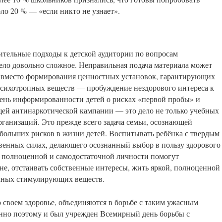
ло 20 % — «если никто не узнает».
тельные подходы к детской аудитории по вопросам
ло довольно сложное. Неправильная подача материала может
: вместо формирования ценностных установок, гарантирующих
психотропных веществ — пробуждение нездорового интереса к
вень информированности детей о рисках «первой пробы» и
ей антинаркотической кампании — это дело не только учебных
рганизаций. Это прежде всего задача семьи, осознающей
больших рисков в жизни детей. Воспитывать ребёнка с твердым
твенных силах, делающего осознанный выбор в пользу здорового
ы полноценной и самодостаточной личности помогут
не, отстаивать собственные интересы, жить яркой, полноценной
чных стимулирующих веществ.
о своем здоровье, объединяются в борьбе с таким ужасным
енно поэтому и был учрежден Всемирный день борьбы с