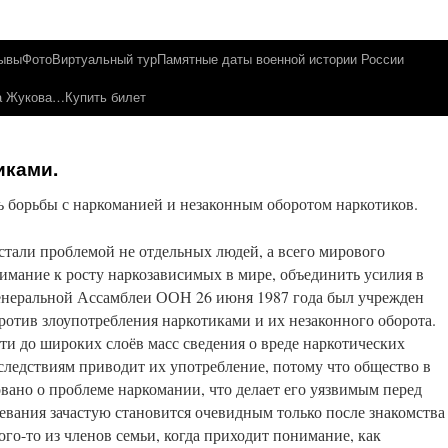
ывы
Фото
Виртуальный тур
Памятные даты военной истории России
ча Жукова…
Купить билет
иками.
 борьбы с наркоманией и незаконным оборотом наркотиков.
стали проблемой не отдельных людей, а всего мирового
имание к росту наркозависимых в мире, объединить усилия в
Генеральной Ассамблеи ООН 26 июня 1987 года был учрежден
отив злоупотребления наркотиками и их незаконного оборота.
ти до широких слоёв масс сведения о вреде наркотических
оследствиям приводит их употребление, потому что общество в
ано о проблеме наркомании, что делает его уязвимым перед
левания зачастую становится очевидным только после знакомства
ого-то из членов семьи, когда приходит понимание, как