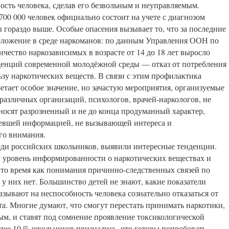
ость человека, сделав его безвольным и неуправляемым.
700 000 человек официально состоит на учете с диагнозом
 гораздо выше. Особые опасения вызывает то, что за последние
моложение в среде наркоманов: по данным Управления ООН по
чество наркозависимых в возрасте от 14 до 18 лет выросло
енденций современной молодёжной среды — отказ от потребления
ьзу наркотических веществ. В связи с этим профилактика
етает особое значение, но зачастую мероприятия, организуемые
различных организаций, психологов, врачей-наркологов, не
осят разрозненный и не до конца продуманный характер,
евшей информацией, не вызывающей интереса и
го внимания.
еди российских школьников, выявили интересные тенденции.
 уровень информированности о наркотических веществах и
 то время как понимания причинно-следственных связей по
у них нет. Большинство детей не знают, какие показатели
зывают на неспособность человека сознательно отказаться от
та. Многие думают, что смогут перестать принимать наркотики,
ым, и ставят под сомнение проявление токсикологической
лее 10 % школьников признались, что готовы попробовать