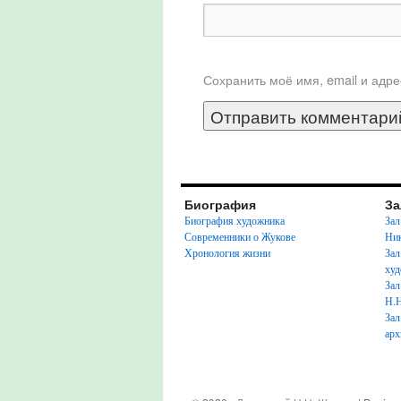
Сохранить моё имя, email и адр
Биография
За
Биография художника
Зал
Современники о Жукове
Ник
Хронология жизни
Зал
худ
Зал
Н.
Зал
арх